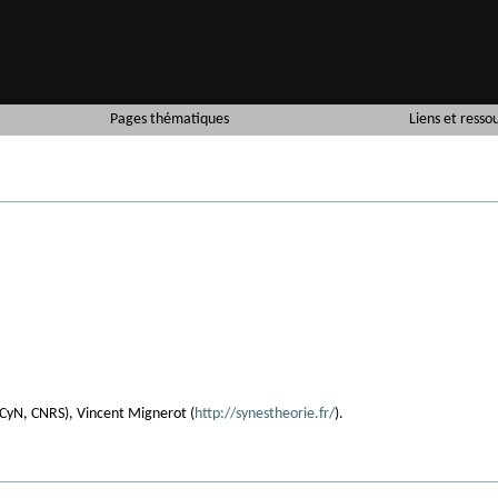
Pages thématiques
Liens et resso
CCyN, CNRS), Vincent Mignerot (
http://synestheorie.fr/
).