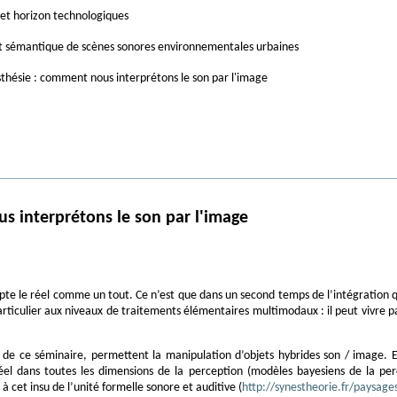
et horizon technologiques
t sémantique de scènes sonores environnementales urbaines
thésie : comment nous interprétons le son par l'image
s interprétons le son par l'image
te le réel comme un tout. Ce n’est que dans un second temps de l’intégration q
 particulier aux niveaux de traitements élémentaires multimodaux : il peut viv
s de ce séminaire, permettent la manipulation d’objets hybrides son / image. 
 dans toutes les dimensions de la perception (modèles bayesiens de la perce
 cet insu de l’unité formelle sonore et auditive (
http://synestheorie.fr/paysage