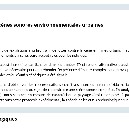
cènes sonores environnementales urbaines
 de législations anti-bruit afin de lutter contre la gêne en milieu urbain. Il 
ements plaisants voire acceptables pour les individus.
pes) introduite par Schafer dans les années 70 offre une alternative plausib
jective nécessaire pour appréhender l'expérience d'écoute complexe que provoqu
es et/ou d'outils génériques a été signalé.
 d'objectiver les représentations cognitives internes qu'un individu se fa
ous demandons au sujet de reconstruire une scène sonore complète. En analysant 
ps), nous sommes en mesure de caractériser le paysage ainsi recomposé, à p
rons notre protocole expérimental, la théorie et les outils technologiques sur le
ogiques