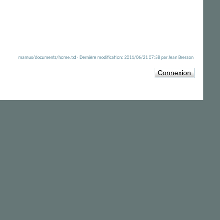
mamux/documents/home.txt · Dernière modification: 2011/06/21 07:58 par Jean Bresson