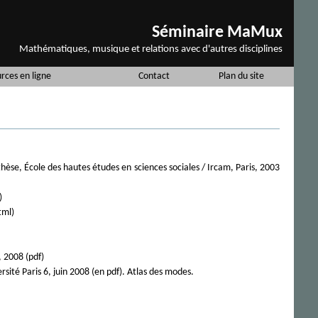
Séminaire MaMux
Mathématiques, musique et relations avec d'autres disciplines
urces en ligne
Contact
Plan du site
thèse, École des hautes études en sciences sociales / Ircam, Paris, 2003
)
tml)
, 2008 (pdf)
té Paris 6, juin 2008 (en pdf). Atlas des modes.