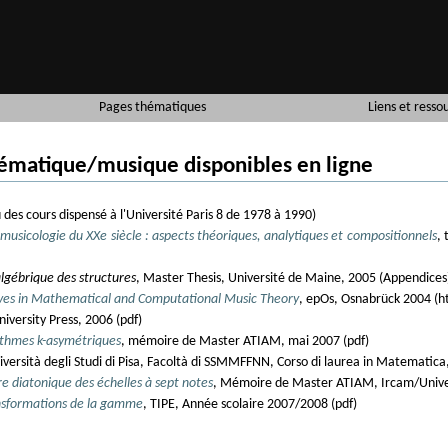
Pages thématiques
Liens et resso
hématique/musique disponibles en ligne
des cours dispensé à l'Université Paris 8 de 1978 à 1990)
usicologie du XXe siècle : aspects théoriques, analytiques et compositionnels
, 
lgébrique des structures
, Master Thesis, Université de Maine, 2005 (Appendices
ves in Mathematical and Computational Music Theory
, epOs, Osnabrück 2004 (h
iversity Press, 2006 (pdf)
ythmes k-asymétriques
, mémoire de Master ATIAM, mai 2007 (pdf)
Università degli Studi di Pisa, Facoltà di SSMMFFNN, Corso di laurea in Matematica
e diatonique des échelles à sept notes
, Mémoire de Master ATIAM, Ircam/Universi
ansformations de la gamme
, TIPE, Année scolaire 2007/2008 (pdf)