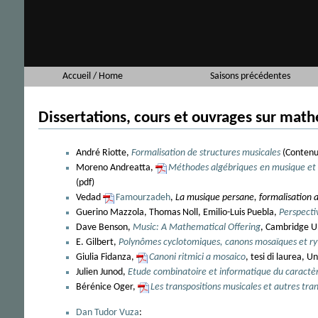
Accueil / Home
Saisons précédentes
Dissertations, cours et ouvrages sur mat
André Riotte,
Formalisation de structures musicales
(Contenu 
Moreno Andreatta,
Méthodes algébriques en musique et m
(pdf)
Vedad
Famourzadeh
,
La musique persane, formalisation a
Guerino Mazzola, Thomas Noll, Emilio-Luis Puebla,
Perspecti
Dave Benson,
Music: A Mathematical Offering
, Cambridge Un
E. Gilbert,
Polynômes cyclotomiques, canons mosaïques et r
Giulia Fidanza,
Canoni ritmici a mosaico
, tesi di laurea, 
Julien Junod,
Etude combinatoire et informatique du caractèr
Bérénice Oger,
Les transpositions musicales et autres tr
Dan Tudor Vuza
: